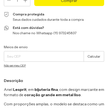
Compra protegida
Seus dados cuidados durante toda a compra.
Está com dúvidas?
Nos chame no Whatsapp (11) 973245837
Entregas para o CEP:
Alterar CEP
Meios de envio
Calcular
Não sei meu CEP
Descrição
Anel
Lesprit
, em
bijuteria fina
, com design marcante em
formato de
coração grande em metal liso
.
Com proporções amplas, o modelo se destaca como um