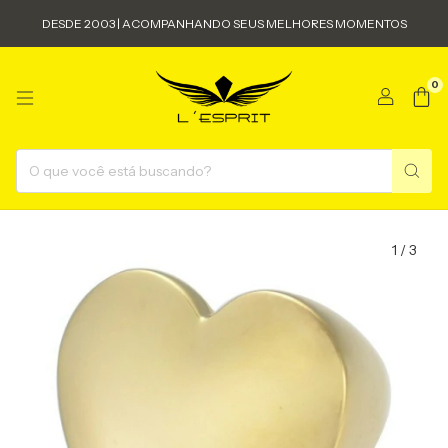
DESDE 2003 | ACOMPANHANDO SEUS MELHORES MOMENTOS
0
1
/
3