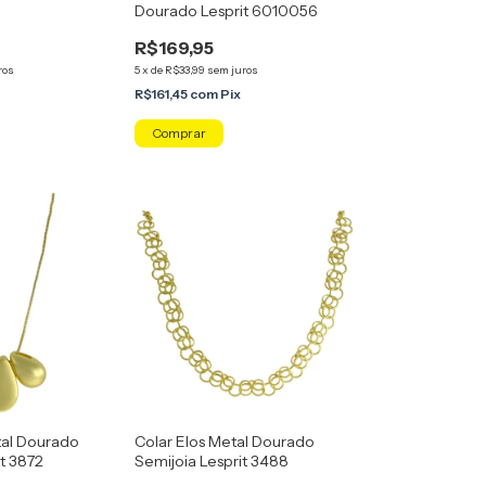
Dourado Lesprit 6010056
R$169,95
ros
5
x
de
R$33,99
sem juros
x
R$161,45
com
Pix
tal Dourado
Colar Elos Metal Dourado
it 3872
Semijoia Lesprit 3488