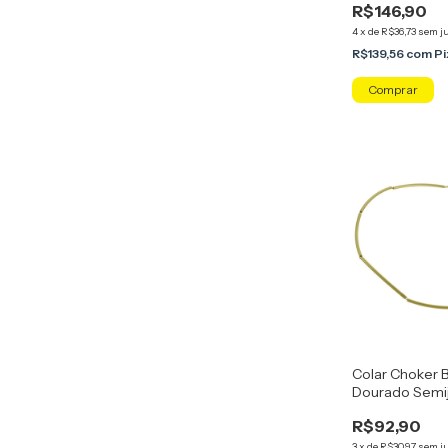
R$146,90
4
x
de
R$36,73
sem j
R$139,56
com
Pi
Colar Choker 
Dourado Semijo
R$92,90
3
x
de
R$30,97
sem j