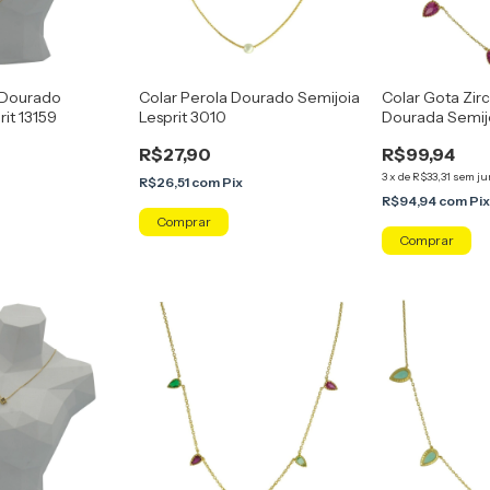
a Dourado
Colar Perola Dourado Semijoia
Colar Gota Zirc
rit 13159
Lesprit 3010
Dourada Semijo
R$27,90
R$99,94
3
x
de
R$33,31
sem ju
R$26,51
com
Pix
R$94,94
com
Pi