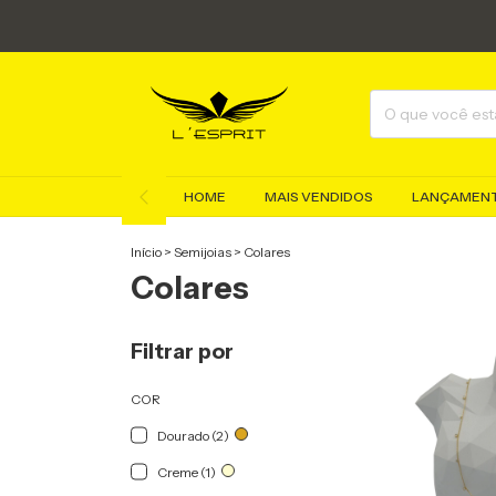
HOME
MAIS VENDIDOS
LANÇAMEN
Início
>
Semijoias
>
Colares
Colares
Filtrar por
COR
Dourado (2)
Creme (1)