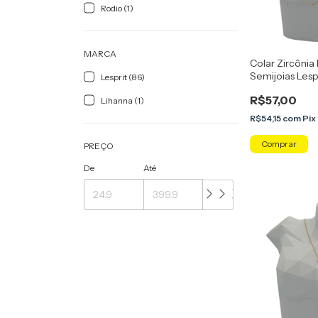
Rodio (1)
MARCA
Colar Zircôni
Semijoias Lesp
Lesprit (86)
R$57,00
Lihanna (1)
R$54,15
com
Pix
PREÇO
De
Até