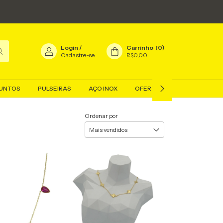
Login
/
Carrinho
(
0
)
Cadastre-se
R$0,00
UNTOS
PULSEIRAS
AÇO INOX
OFERTAS
BLOG
Ordenar por