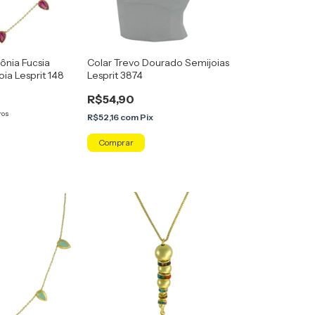
ônia Fucsia
Colar Trevo Dourado Semijoias
ia Lesprit 148
Lesprit 3874
R$54,90
ros
R$52,16
com
Pix
x