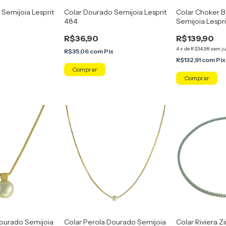
Semijoia Lesprit
Colar Dourado Semijoia Lesprit
Colar Choker 
484
Semijoia Lespri
R$36,90
R$139,90
4
x
de
R$34,98
sem j
R$35,06
com
Pix
R$132,91
com
Pix
Dourado Semijoia
Colar Perola Dourado Semijoia
Colar Riviera Zi