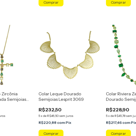
o Zircônia
Colar Leque Dourado
Colar Riviera Z
ada Semijoias
Semijoias Lesprit 3069
Dourado Semijo
9240
R$232,50
R$228,90
uros
5
x
de
R$46,50
sem juros
5
x
de
R$45,78
sem ju
R$220,88
com
Pix
R$217,46
com
Pi