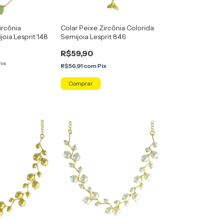
ircônia
Colar Peixe Zircônia Colorida
oia Lesprit 148
Semijoia Lesprit 846
R$59,90
ros
R$56,91
com
Pix
x