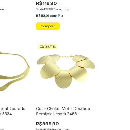
R$119,90
ros
3
x
de
R$39,97
sem juros
R$113,91
com
Pix
GRÁTIS
Metal Dourado
Colar Choker Metal Dourado
it 3334
Semijoia Lesprit 2483
R$399,90
ros
5
x
de
R$79,98
sem juros