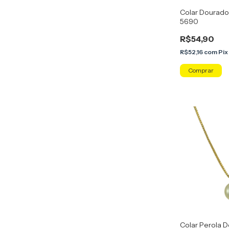
Colar Dourado 
5690
R$54,90
R$52,16
com
Pix
Colar Perola 