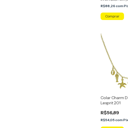
R$88,26
com
Pi
Colar Charm D
Lesprit 201
R$56,89
R$54,05
com
Pi