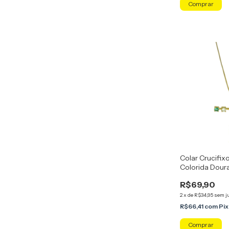
Colar Crucifix
Colorida Dour
Lesprit 8079
R$69,90
2
x
de
R$34,95
sem j
R$66,41
com
Pix