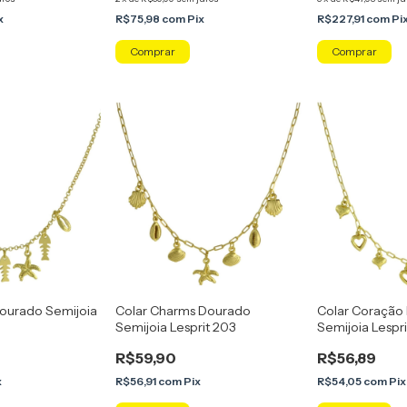
x
R$75,98
com
Pix
R$227,91
com
Pi
ourado Semijoia
Colar Charms Dourado
Colar Coração
Semijoia Lesprit 203
Semijoia Lespr
R$59,90
R$56,89
x
R$56,91
com
Pix
R$54,05
com
Pix