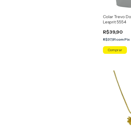
Colar Trevo D
Lesprit 5554
R$39,90
R$37,91
com
Pix