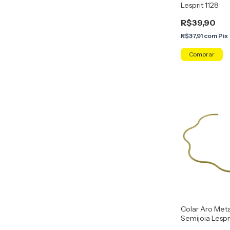
Lesprit 1128
R$39,90
R$37,91
com
Pix
Colar Aro Met
Semijoia Lespri