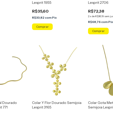
Lesprit 1955
Lesprit 2706
R$35,60
R$72,38
2
x
de
R$36,19
sem ju
R$33,82
com
Pix
R$68,76
com
Pi
Comprar
al Dourado
Colar Y Flor Dourado Semijoia
Colar Gota Me
t 771
Lesprit 3165
Semijoia Lespr