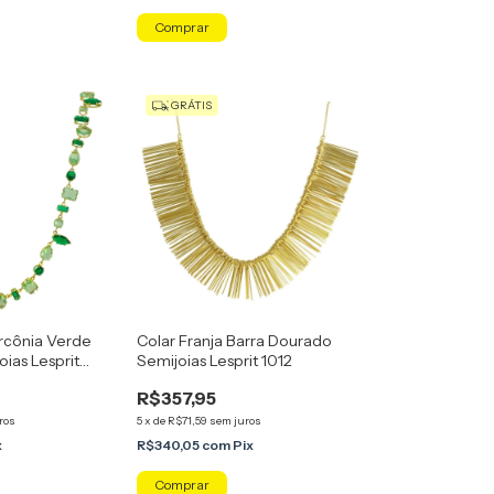
GRÁTIS
ircônia Verde
Colar Franja Barra Dourado
ias Lesprit
Semijoias Lesprit 1012
R$357,95
ros
5
x
de
R$71,59
sem juros
x
R$340,05
com
Pix