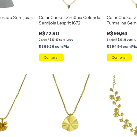
ourado Semijoias
Colar Choker Zircônia Colorida
Colar Choker Z
Semijoia Lesprit 1672
Turmalina Semij
R$72,90
R$99,94
2
x
de
R$36,45
sem juros
3
x
de
R$33,31
sem ju
R$69,26
com
Pix
R$94,94
com
Pi