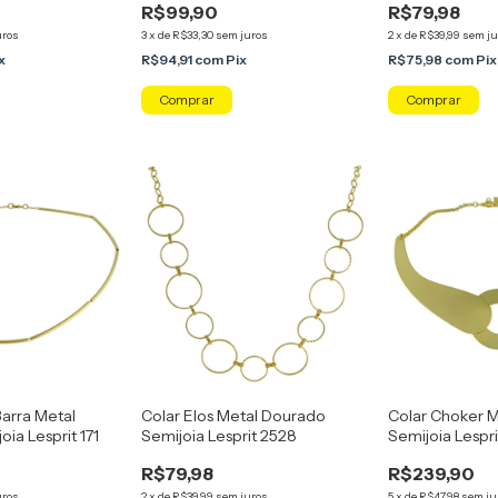
R$99,90
R$79,98
uros
3
x
de
R$33,30
sem juros
2
x
de
R$39,99
sem ju
x
R$94,91
com
Pix
R$75,98
com
Pix
Barra Metal
Colar Elos Metal Dourado
Colar Choker 
ia Lesprit 171
Semijoia Lesprit 2528
Semijoia Lespr
R$79,98
R$239,90
uros
2
x
de
R$39,99
sem juros
5
x
de
R$47,98
sem ju