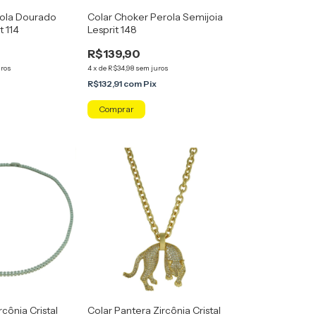
Bola Dourado
Colar Choker Perola Semijoia
t 114
Lesprit 148
R$139,90
uros
4
x
de
R$34,98
sem juros
R$132,91
com
Pix
rcônia Cristal
Colar Pantera Zircônia Cristal