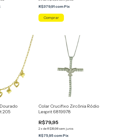
x
R$379,91
com
Pix
 Dourado
Colar Crucifixo Zircônia Ródio
it 205
Lesprit 6819978
R$79,95
2
x
de
R$39,98
sem juros
R$75,95
com
Pix