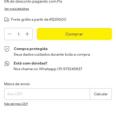
5% de desconto
pagando com Pix
Ver mais detalhes
Frete grátis
a partir de
R$299,00
Compra protegida
Seus dados cuidados durante toda a compra.
Está com dúvidas?
Nos chame no Whatsapp (11) 973245837
Entregas para o CEP:
Alterar CEP
Meios de envio
Calcular
Não sei meu CEP