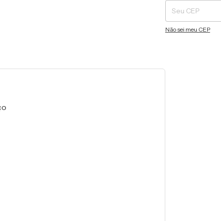
Não sei meu CEP
ço