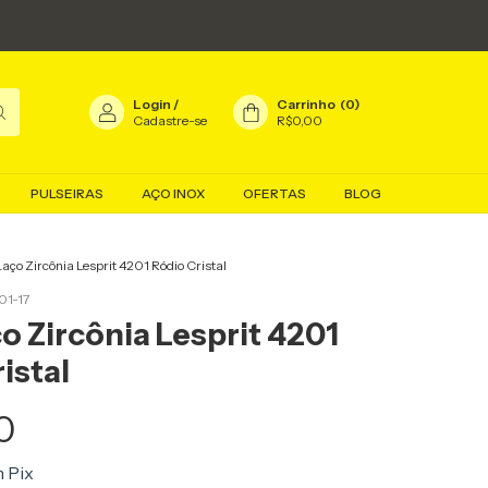
Login
/
Carrinho
(
0
)
Cadastre-se
R$0,00
PULSEIRAS
AÇO INOX
OFERTAS
BLOG
aço Zircônia Lesprit 4201 Ródio Cristal
1-17
o Zircônia Lesprit 4201
istal
0
m
Pix