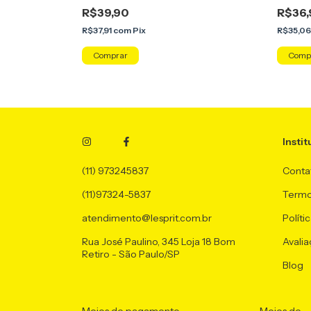
R$39,90
R$36,
R$37,91
com
Pix
R$35,0
Instit
(11) 973245837
Conta
(11)97324-5837
Termo
atendimento@lesprit.com.br
Políti
Rua José Paulino, 345 Loja 18 Bom
Avalia
Retiro - São Paulo/SP
Blog