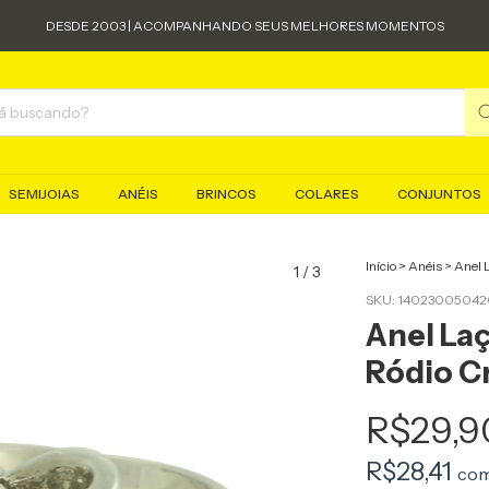
DESDE 2003 | ACOMPANHANDO SEUS MELHORES MOMENTOS
SEMIJOIAS
ANÉIS
BRINCOS
COLARES
CONJUNTOS
Início
>
Anéis
>
Anel L
1
/
3
SKU:
140230050420
Anel Laç
Ródio Cr
R$29,9
R$28,41
co