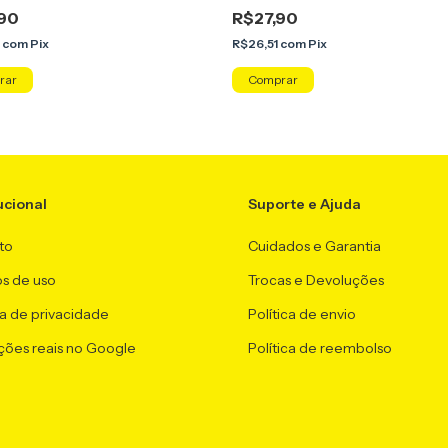
90
R$27,90
6
com
Pix
R$26,51
com
Pix
ucional
Suporte e Ajuda
to
Cuidados e Garantia
s de uso
Trocas e Devoluções
ca de privacidade
Política de envio
ções reais no Google
Política de reembolso