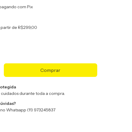
pagando com Pix
 partir de
R$299,00
otegida
 cuidados durante toda a compra.
dúvidas?
no Whatsapp (11) 973245837
:
Alterar CEP