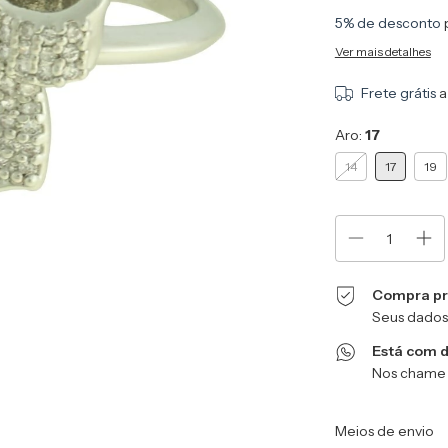
5% de desconto
Ver mais detalhes
Frete grátis
a
Aro:
17
14
17
19
Compra pr
Seus dados
Está com 
Nos chame 
Entregas para o CEP
Meios de envio