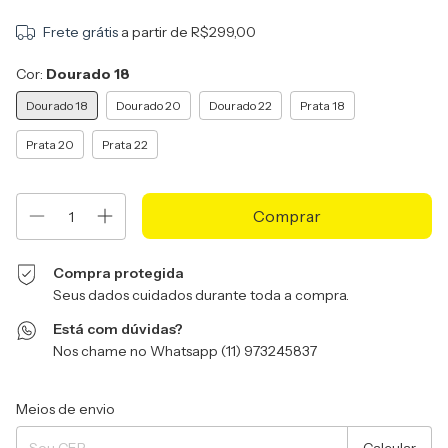
Frete grátis
a partir de
R$299,00
Cor:
Dourado 18
Dourado 18
Dourado 20
Dourado 22
Prata 18
Prata 20
Prata 22
Compra protegida
Seus dados cuidados durante toda a compra.
Está com dúvidas?
Nos chame no Whatsapp (11) 973245837
Entregas para o CEP:
Alterar CEP
Meios de envio