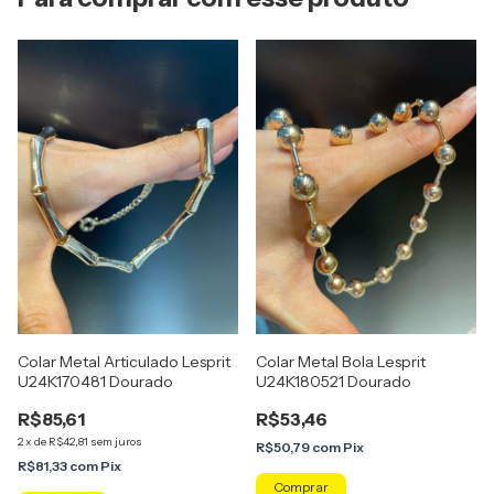
Colar Metal Articulado Lesprit
Colar Metal Bola Lesprit
U24K170481 Dourado
U24K180521 Dourado
R$85,61
R$53,46
2
x
de
R$42,81
sem juros
R$50,79
com
Pix
R$81,33
com
Pix