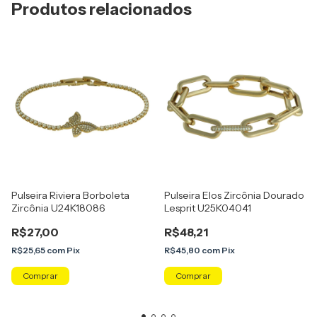
Produtos relacionados
Pulseira Riviera Borboleta
Pulseira Elos Zircônia Dourado
Zircônia U24K18086
Lesprit U25K04041
R$27,00
R$48,21
R$25,65
com
Pix
R$45,80
com
Pix
Comprar