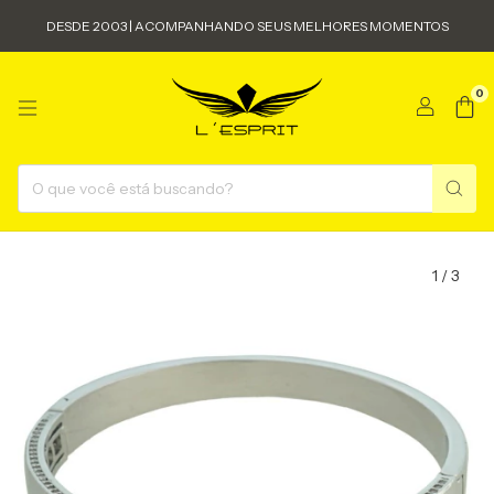
DESDE 2003 | ACOMPANHANDO SEUS MELHORES MOMENTOS
0
1
/
3