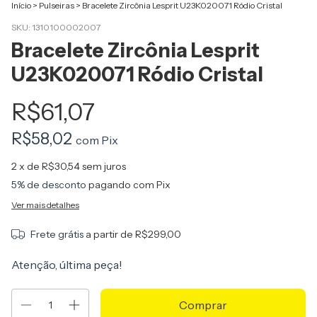
Início
>
Pulseiras
>
Bracelete Zircônia Lesprit U23K020071 Ródio Cristal
SKU:
1310100002007
Bracelete Zircônia Lesprit
U23K020071 Ródio Cristal
R$61,07
R$58,02
com
Pix
2
x de
R$30,54
sem juros
5% de desconto
pagando com Pix
Ver mais detalhes
Frete grátis
a partir de
R$299,00
Atenção, última peça!