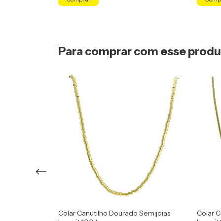
Para comprar com esse prod
 Semijoias
Colar Canutilho Dourado Semijoias
Colar C