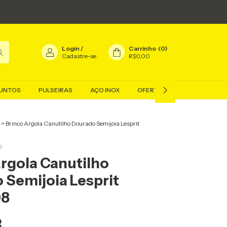
Login
/
Carrinho
(
0
)
Cadastre-se
R$0,00
UNTOS
PULSEIRAS
AÇO INOX
OFERTAS
BLOG
>
Brinco Argola Canutilho Dourado Semijoia Lesprit
0
Argola Canutilho
 Semijoia Lesprit
98
8