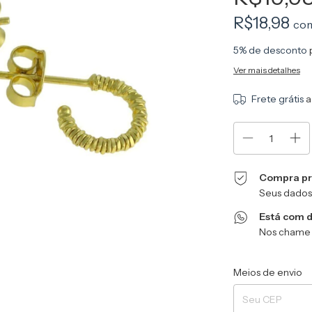
R$18,98
co
5% de desconto
Ver mais detalhes
Frete grátis
a
Compra pr
Seus dados
Está com 
Nos chame 
Entregas para o CEP
Meios de envio