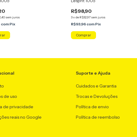
 1005
Lesprit 1005
20
R$98,90
2,40
sem juros
3
x
de
R$32,97
sem juros
4
com
Pix
R$93,96
com
Pix
ucional
Suporte e Ajuda
to
Cuidados e Garantia
s de uso
Trocas e Devoluções
ca de privacidade
Política de envio
ções reais no Google
Política de reembolso