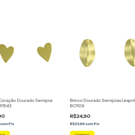
 Coração Dourado Semijoia
Brinco Dourado Semijoias Lesprit
 111543
BC1109
90
R$24,90
com
Pix
R$23,66
com
Pix