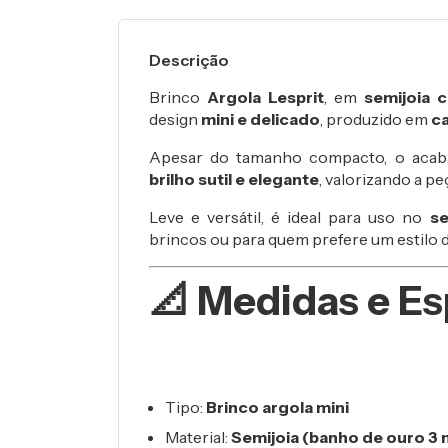
Descrição
Brinco
Argola Lesprit
, em
semijoia 
design
mini e delicado
, produzido em
ca
Apesar do tamanho compacto, o acaba
brilho sutil e elegante
, valorizando a p
Leve e versátil, é ideal para uso no
s
brincos ou para quem prefere um estilo d
📐 Medidas e Es
Tipo:
Brinco argola mini
Material:
Semijoia (banho de ouro 3 