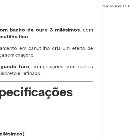
Não sei meu CEP
com banho de ouro 3 milésimos
, com
nutilho fino
.
mento em canutilho cria um efeito de
eça sem exagero.
egundo furo
, composições com outros
iscreto e refinado.
pecificações
milésimos)