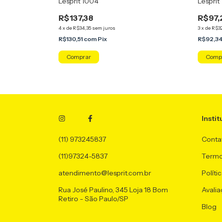
Lesprit 1004
Lesprit
R$137,38
R$97,
4
x
de
R$34,35
sem juros
3
x
de
R$3
R$130,51
com
Pix
R$92,3
Instit
(11) 973245837
Conta
(11)97324-5837
Termo
atendimento@lesprit.com.br
Políti
Rua José Paulino, 345 Loja 18 Bom
Avalia
Retiro - São Paulo/SP
Blog