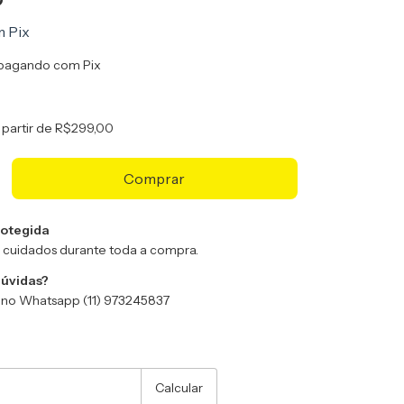
m
Pix
pagando com Pix
 partir de
R$299,00
otegida
 cuidados durante toda a compra.
dúvidas?
no Whatsapp (11) 973245837
:
Alterar CEP
Calcular