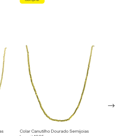
as
Colar Canutilho Dourado Semijoias
Colar Canutilh