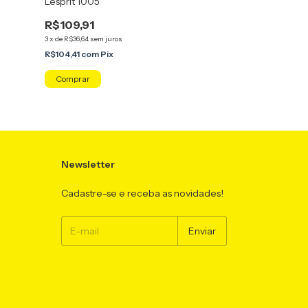
Lesprit 1005
Lesprit 1010
R$109,91
R$162,30
3
x
de
R$36,64
sem juros
5
x
de
R$32,46
sem ju
R$104,41
com
Pix
R$154,19
com
Pix
Newsletter
Cadastre-se e receba as novidades!