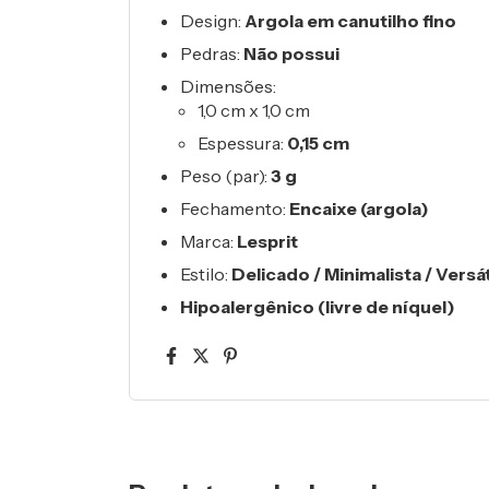
Design:
Argola em canutilho fino
Pedras:
Não possui
Dimensões:
1,0 cm x 1,0 cm
Espessura:
0,15 cm
Peso (par):
3 g
Fechamento:
Encaixe (argola)
Marca:
Lesprit
Estilo:
Delicado / Minimalista / Versát
Hipoalergênico (livre de níquel)