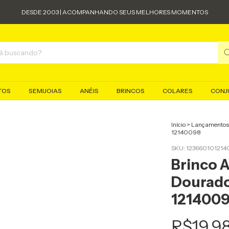
DESDE 2003 | ACOMPANHANDO SEUS MELHORES MOMENTOS
TOS
SEMIJOIAS
ANÉIS
BRINCOS
COLARES
CONJ
Início
>
Lançamentos
12140098
SKU:
123660101214
Brinco 
Dourado
121400
R$19,9