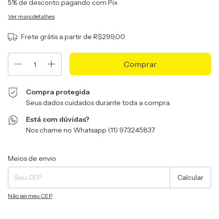
5% de desconto
pagando com Pix
Ver mais detalhes
Frete grátis
a partir de
R$299,00
Compra protegida
Seus dados cuidados durante toda a compra.
Está com dúvidas?
Nos chame no Whatsapp (11) 973245837
Entregas para o CEP:
Alterar CEP
Meios de envio
Calcular
Não sei meu CEP