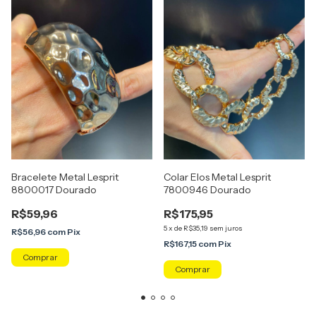
Bracelete Metal Lesprit
Colar Elos Metal Lesprit
8800017 Dourado
7800946 Dourado
R$59,96
R$175,95
5
x
de
R$35,19
sem juros
R$56,96
com
Pix
R$167,15
com
Pix