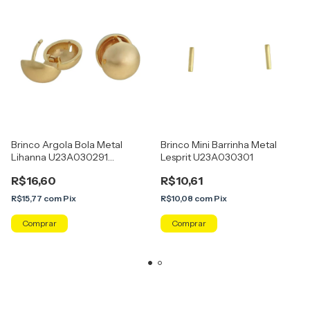
Brinco Argola Bola Metal
Brinco Mini Barrinha Metal
Lihanna U23A030291
Lesprit U23A030301
Dourado
R$16,60
R$10,61
R$15,77
com
Pix
R$10,08
com
Pix
Comprar
Comprar