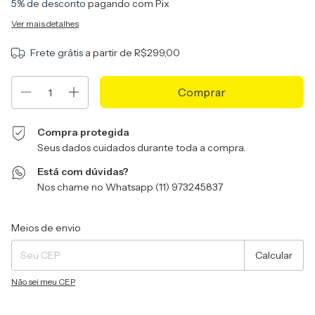
5% de desconto
pagando com Pix
Ver mais detalhes
Frete grátis
a partir de
R$299,00
Compra protegida
Seus dados cuidados durante toda a compra.
Está com dúvidas?
Nos chame no Whatsapp (11) 973245837
Entregas para o CEP:
Alterar CEP
Meios de envio
Calcular
Não sei meu CEP