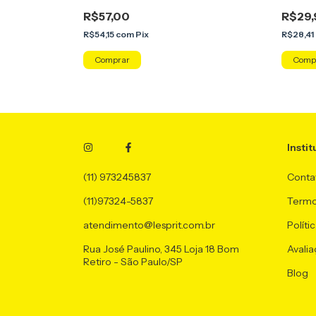
R$57,00
R$29,
R$54,15
com
Pix
R$28,41
Instit
(11) 973245837
Conta
(11)97324-5837
Termo
atendimento@lesprit.com.br
Políti
Rua José Paulino, 345 Loja 18 Bom
Avalia
Retiro - São Paulo/SP
Blog