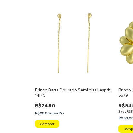
Brinco Barra Dourado Semijoias Lesprit
Brinco 
14143
5579
R$24,90
R$94,
3
x
de
R$31
R$23,66
com
Pix
R$90,2