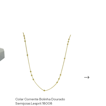
ESGOTADO
Colar Corrente Bolinha Dourado
Colar Gravata 
Semijoias Lesprit 18008
Semijoias Lespr