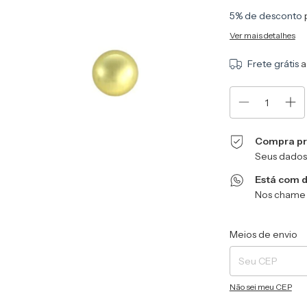
5% de desconto
Ver mais detalhes
Frete grátis
a
Compra pr
Seus dados
Está com 
Nos chame 
Entregas para o CEP
Meios de envio
Não sei meu CEP