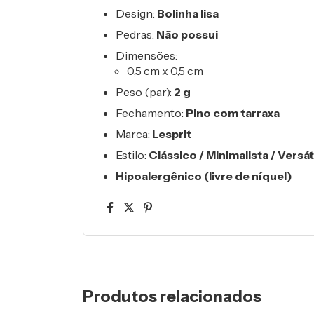
Design:
Bolinha lisa
Pedras:
Não possui
Dimensões:
0,5 cm x 0,5 cm
Peso (par):
2 g
Fechamento:
Pino com tarraxa
Marca:
Lesprit
Estilo:
Clássico / Minimalista / Versát
Hipoalergênico (livre de níquel)
Produtos relacionados