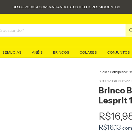
DESDE 2003 | ACOMPANHANDO SEUS MELHORES MOMENTOS
SEMIJOIAS
ANÉIS
BRINCOS
COLARES
CONJUNTOS
Início
>
Semijoias
>
B
SKU:
123610101255
Brinco 
Lesprit 
R$16,9
R$16,13
com