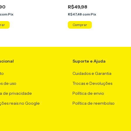
90
R$49,98
com
Pix
R$47,48
com
Pix
ucional
Suporte e Ajuda
to
Cuidados e Garantia
s de uso
Trocas e Devoluções
ca de privacidade
Política de envio
ções reais no Google
Política de reembolso