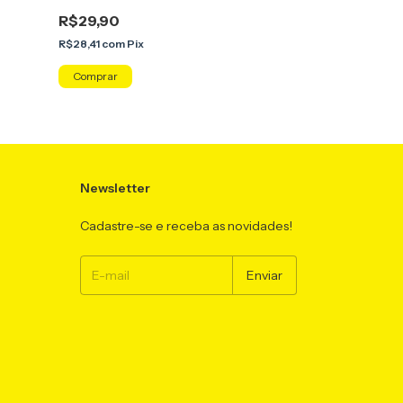
R$29,90
R$49,98
R$28,41
com
Pix
R$47,48
com
Pix
Newsletter
Cadastre-se e receba as novidades!