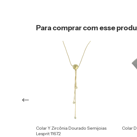
Para comprar com esse prod
Dourada
Colar Y Zircônia Dourado Semijoias
Colar D
Lesprit 11672