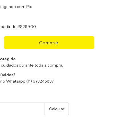
pagando com Pix
 partir de
R$299,00
otegida
 cuidados durante toda a compra.
dúvidas?
no Whatsapp (11) 973245837
:
Alterar CEP
Calcular