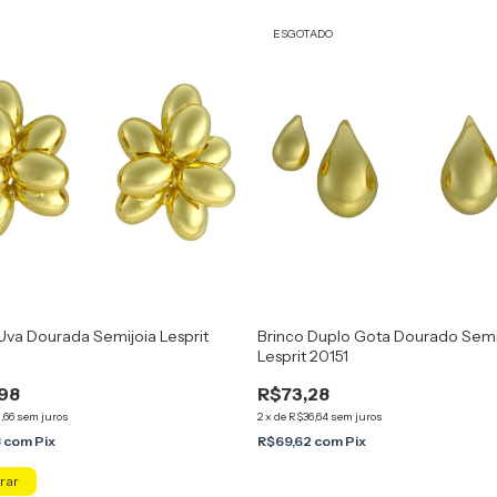
ESGOTADO
Uva Dourada Semijoia Lesprit
Brinco Duplo Gota Dourado Semi
Lesprit 20151
98
R$73,28
,66
sem juros
2
x
de
R$36,64
sem juros
3
com
Pix
R$69,62
com
Pix