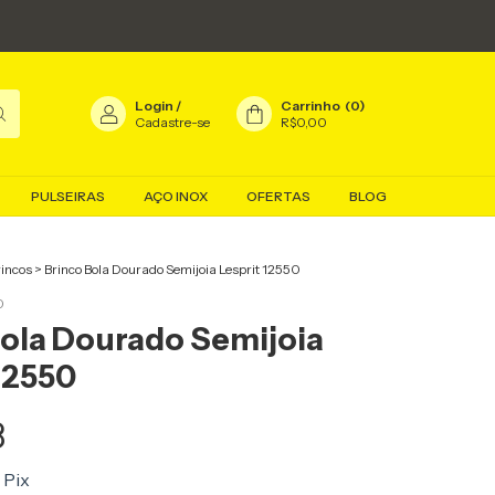
Login
/
Carrinho
(
0
)
Cadastre-se
R$0,00
PULSEIRAS
AÇO INOX
OFERTAS
BLOG
rincos
>
Brinco Bola Dourado Semijoia Lesprit 12550
0
Bola Dourado Semijoia
12550
8
Pix