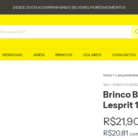
DESDE 2003 | ACOMPANHANDO SEUS MELHORES MOMENTOS
SEMIJOIAS
ANÉIS
BRINCOS
COLARES
CONJUNTOS
Início
>
Lançamentos
SKU:
123610101255
Brinco 
Lesprit 
R$21,9
R$20,81
co