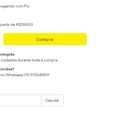
pagando com Pix
 partir de
R$299,00
otegida
 cuidados durante toda a compra.
dúvidas?
no Whatsapp (11) 973245837
:
Alterar CEP
Calcular