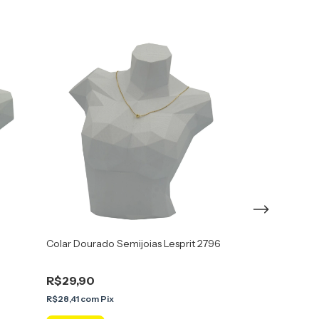
Colar Dourado Semijoias Lesprit 2796
Conjunto Brinco
6013504 Dourad
R$29,90
R$189,90
5
x
de
R$37,98
sem jur
R$28,41
com
Pix
R$180,41
com
Pix