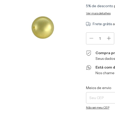
5% de desconto
Ver mais detalhes
Frete grátis
a
Compra pr
Seus dados
Está com 
Nos chame 
Entregas para o CEP
Meios de envio
Não sei meu CEP