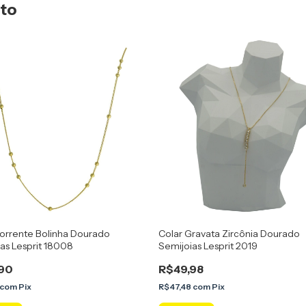
uto
orrente Bolinha Dourado
Colar Gravata Zircônia Dourado
as Lesprit 18008
Semijoias Lesprit 2019
90
R$49,98
com
Pix
R$47,48
com
Pix