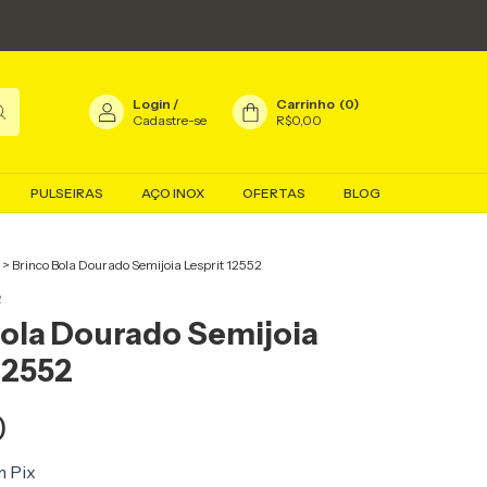
Login
/
Carrinho
(
0
)
Cadastre-se
R$0,00
PULSEIRAS
AÇO INOX
OFERTAS
BLOG
>
Brinco Bola Dourado Semijoia Lesprit 12552
2
Bola Dourado Semijoia
12552
0
m
Pix