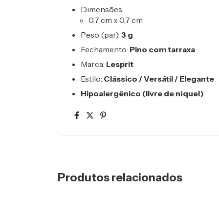
Dimensões:
0,7 cm x 0,7 cm
Peso (par):
3 g
Fechamento:
Pino com tarraxa
Marca:
Lesprit
Estilo:
Clássico / Versátil / Elegante
Hipoalergênico (livre de níquel)
Produtos relacionados