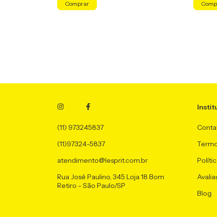
Instit
(11) 973245837
Conta
(11)97324-5837
Termo
atendimento@lesprit.com.br
Políti
Rua José Paulino, 345 Loja 18 Bom
Avalia
Retiro - São Paulo/SP
Blog