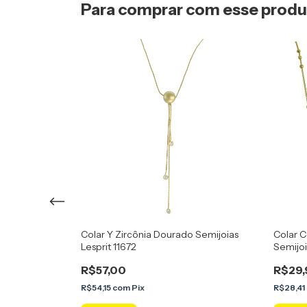
Para comprar com esse prod
Dourada
Colar Y Zircônia Dourado Semijoias
Colar C
Lesprit 11672
Semijoi
R$57,00
R$29,
R$54,15
com
Pix
R$28,41