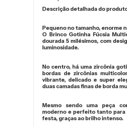
Descrição detalhada do produt
Pequeno no tamanho, enorme n
O
Brinco Gotinha Fúcsia Multi
dourada 5 milésimos
, com desi
luminosidade.
No centro, há uma
zircônia got
bordas de zircônias multicolo
vibrante, delicado e super el
duas camadas finas de borda mul
Mesmo sendo uma peça comp
moderno e perfeito tanto para 
festa
, graças ao brilho intenso.