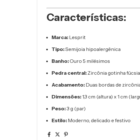
Características:
Marca:
Lesprit
Tipo:
Semijoia hipoalergênica
Banho:
Ouro 5 milésimos
Pedra central:
Zircônia gotinha fúcsia
Acabamento:
Duas bordas de zircônia
Dimensões:
1,3 cm (altura) x 1 cm (lar
Peso:
3 g (par)
Estilo:
Moderno, delicado e festivo