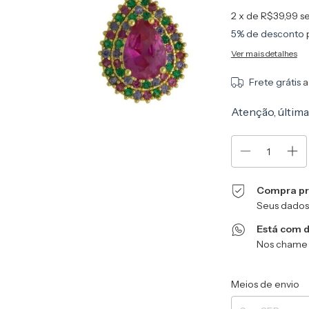
2
x de
R$39,99
s
5% de desconto
Ver mais detalhes
Frete grátis
a
Atenção, última
Compra pr
Seus dados
Está com 
Nos chame 
Entregas para o CEP
Meios de envio