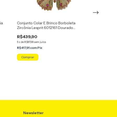
ia
Conjunto Colar E Brinco Borboleta
Conjunto Brinco
Zircônia Lesprit 6012161 Dourado
6816011 Dourad
Multicor
R$439,90
R$259,91
5
x
de
R$87,98
sem juros
5
x
de
R$51,98
sem jur
R$417,91
com
Pix
R$246,91
com
Pi
Comprar
Newsletter