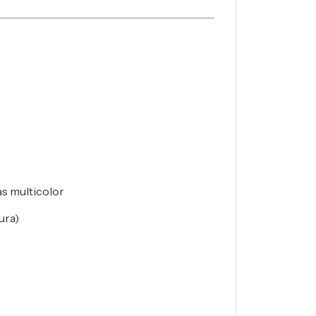
s multicolor
gura)