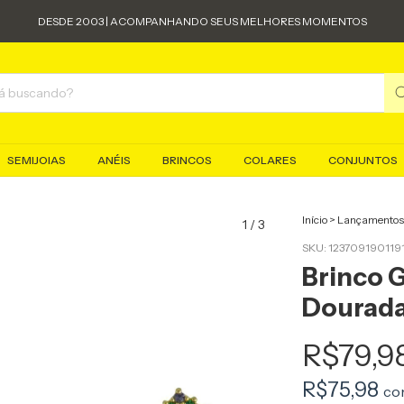
DESDE 2003 | ACOMPANHANDO SEUS MELHORES MOMENTOS
SEMIJOIAS
ANÉIS
BRINCOS
COLARES
CONJUNTOS
Início
>
Lançamentos
1
/
3
SKU:
123709190119
Brinco G
Dourada 
R$79,9
R$75,98
co