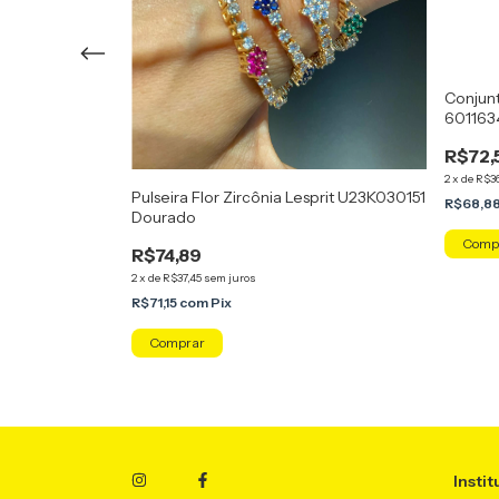
esprit 6011457
Conjunt
601163
R$72,
2
x
de
R$36
Pulseira Flor Zircônia Lesprit U23K030151
R$68,8
Dourado
Comp
R$74,89
2
x
de
R$37,45
sem juros
R$71,15
com
Pix
Comprar
Instit