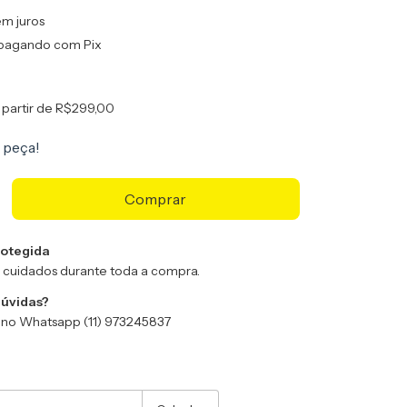
em juros
pagando com Pix
 partir de
R$299,00
 peça!
otegida
 cuidados durante toda a compra.
dúvidas?
no Whatsapp (11) 973245837
:
Alterar CEP