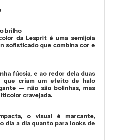
o
o brilho
color da Lesprit
é uma
semijoia
gn sofisticado que combina cor e
inha fúcsia
, e ao redor dela duas
r
que criam um efeito de halo
egante — não são bolinhas, mas
ticolor cravejada
.
acta, o visual é marcante,
o dia a dia quanto para
looks de