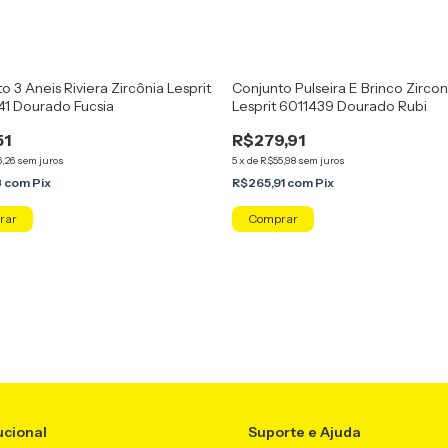
o 3 Aneis Riviera Zircônia Lesprit
Conjunto Pulseira E Brinco Zircon
41 Dourado Fucsia
Lesprit 6011439 Dourado Rubi
51
R$279,91
,26
sem juros
5
x
de
R$55,98
sem juros
8
com
Pix
R$265,91
com
Pix
rar
ucional
Suporte e Ajuda