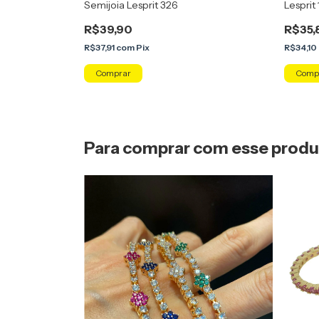
Semijoia Lesprit 326
Lesprit
R$39,90
R$35,
R$37,91
com
Pix
R$34,10
Comp
Para comprar com esse prod