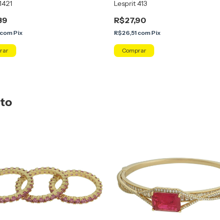
 1421
Lesprit 413
89
R$27,90
com
Pix
R$26,51
com
Pix
rar
Comprar
uto