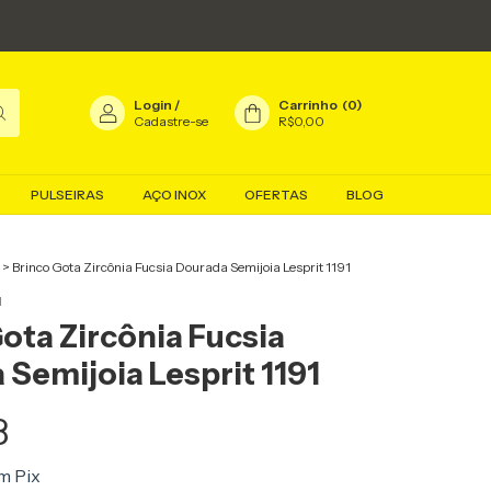
Login
/
Carrinho
(
0
)
Cadastre-se
R$0,00
PULSEIRAS
AÇO INOX
OFERTAS
BLOG
>
Brinco Gota Zircônia Fucsia Dourada Semijoia Lesprit 1191
1
ota Zircônia Fucsia
Semijoia Lesprit 1191
8
m
Pix