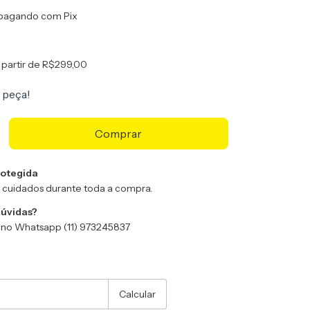
pagando com Pix
 partir de
R$299,00
 peça!
otegida
 cuidados durante toda a compra.
dúvidas?
no Whatsapp (11) 973245837
:
Alterar CEP
Calcular