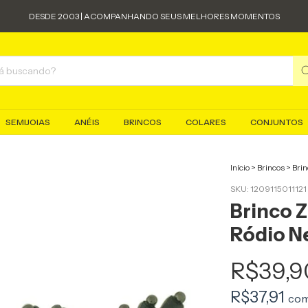
DESDE 2003 | ACOMPANHANDO SEUS MELHORES MOMENTOS
SEMIJOIAS
ANÉIS
BRINCOS
COLARES
CONJUNTOS
Início
>
Brincos
>
Brin
SKU:
1209115011121
Brinco Z
Ródio N
R$39,9
R$37,91
co