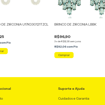
 DE ZIRCONIA U17K030121TZCL
BRINCO DE ZIRCONIA LBBK
25
R$96,90
3
x
de
R$32,30
sem juros
com
Pix
R$92,06
com
Pix
ucional
Suporte e Ajuda
to
Cuidados e Garantia