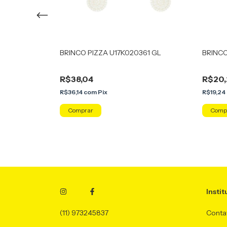
N ABC17621
BRINCO PIZZA U17K020361 GL
BRINCO
R$38,04
R$20,
R$36,14
com
Pix
R$19,24
Instit
(11) 973245837
Conta