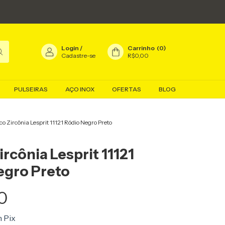
Login
/
Carrinho
(
0
)
Cadastre-se
R$0,00
PULSEIRAS
AÇO INOX
OFERTAS
BLOG
co Zircônia Lesprit 11121 Ródio Negro Preto
ircônia Lesprit 11121
egro Preto
0
m
Pix