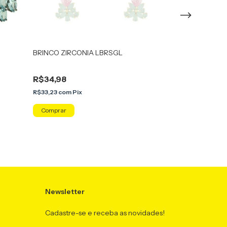
BRINCO ZIRCONIA LBRSGL
BRINCO ZIRCON
RH/AZ
R$34,98
R$9,90
R$33,23
com
Pix
R$9,41
com
Pix
Newsletter
Cadastre-se e receba as novidades!