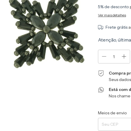
5% de desconto
Ver mais detalhes
Frete grátis
a
Atenção, última
Compra pr
Seus dados
Está com 
Nos chame 
Entregas para o CEP
Meios de envio