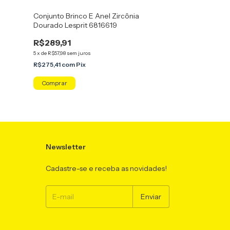
Conjunto Brinco E Anel Zircônia
Conjunto Brinco
Dourado Lesprit 6816619
6816011 Doura
R$289,91
R$259,91
5
x
de
R$57,98
sem juros
5
x
de
R$51,98
sem jur
R$275,41
com
Pix
R$246,91
com
Pi
Comprar
Comprar
Newsletter
Cadastre-se e receba as novidades!