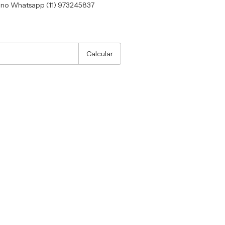
no Whatsapp (11) 973245837
:
Alterar CEP
Calcular