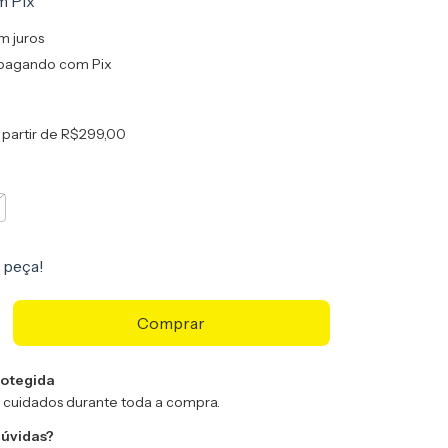
m
Pix
m juros
pagando com Pix
 partir de
R$299,00
 peça!
otegida
 cuidados durante toda a compra.
dúvidas?