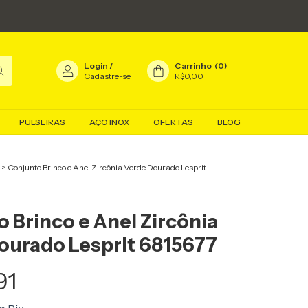
Login
/
Carrinho
(
0
)
Cadastre-se
R$0,00
PULSEIRAS
AÇO INOX
OFERTAS
BLOG
>
Conjunto Brinco e Anel Zircônia Verde Dourado Lesprit
 Brinco e Anel Zircônia
ourado Lesprit 6815677
91