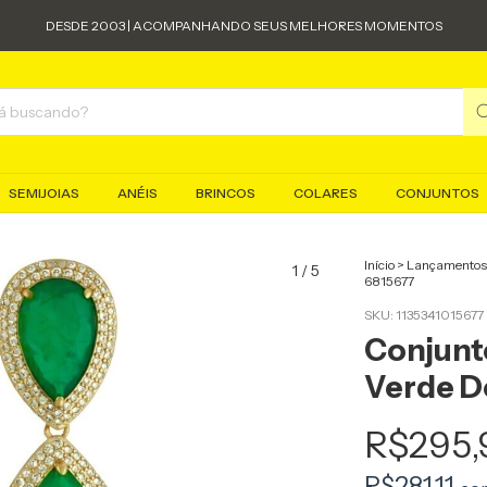
DESDE 2003 | ACOMPANHANDO SEUS MELHORES MOMENTOS
SEMIJOIAS
ANÉIS
BRINCOS
COLARES
CONJUNTOS
Início
>
Lançamentos
1
/
5
6815677
SKU:
1135341015677
Conjunto
Verde D
R$295,
R$281,11