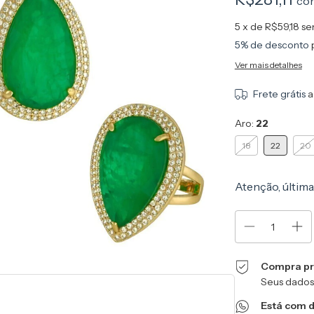
co
5
x de
R$59,18
se
5% de desconto
Ver mais detalhes
Frete grátis
a
Aro:
22
18
22
20
Atenção, última
Compra pr
Seus dados
Está com 