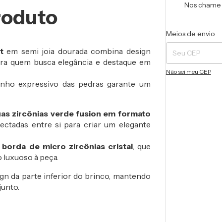
Nos chame 
roduto
Entregas para o CEP
Meios de envio
t
em semi joia dourada combina design
ara quem busca elegância e destaque em
Não sei meu CEP
manho expressivo das pedras garante um
as zircônias verde fusion em formato
ectadas entre si para criar um elegante
 borda de micro zircônias cristal
, que
 luxuoso à peça.
 da parte inferior do brinco, mantendo
junto.