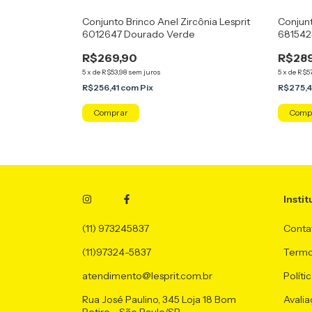
ircônia Verde
Conjunto Brinco Anel Zircônia Lesprit
Conjunt
0
6012647 Dourado Verde
681542
R$269,90
R$289
5
x
de
R$53,98
sem juros
5
x
de
R$57
R$256,41
com
Pix
R$275,4
Comprar
Comp
Instit
(11) 973245837
Conta
(11)97324-5837
Termo
atendimento@lesprit.com.br
Políti
Rua José Paulino, 345 Loja 18 Bom
Avalia