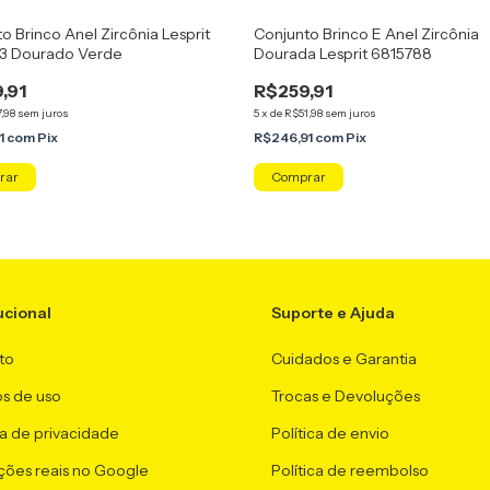
o Brinco Anel Zircônia Lesprit
Conjunto Brinco E Anel Zircônia
3 Dourado Verde
Dourada Lesprit 6815788
,91
R$259,91
,98
sem juros
5
x
de
R$51,98
sem juros
1
com
Pix
R$246,91
com
Pix
rar
Comprar
ucional
Suporte e Ajuda
to
Cuidados e Garantia
s de uso
Trocas e Devoluções
ca de privacidade
Política de envio
ções reais no Google
Política de reembolso