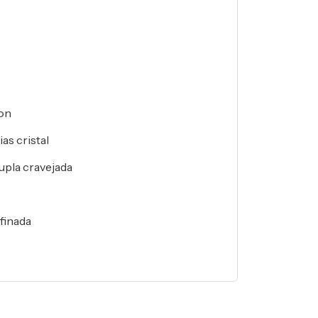
ion
as cristal
upla cravejada
finada