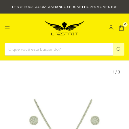
DESDE 2003 | ACOMPANHANDO SEUS MELHORES MOMENTOS
0
1
/
3