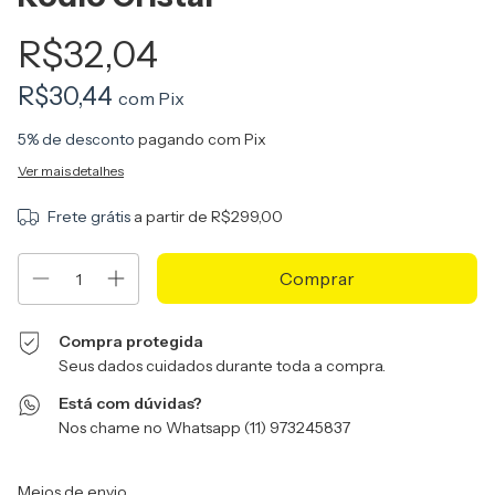
R$32,04
R$30,44
com
Pix
5% de desconto
pagando com Pix
Ver mais detalhes
Frete grátis
a partir de
R$299,00
Compra protegida
Seus dados cuidados durante toda a compra.
Está com dúvidas?
Nos chame no Whatsapp (11) 973245837
Entregas para o CEP:
Alterar CEP
Meios de envio