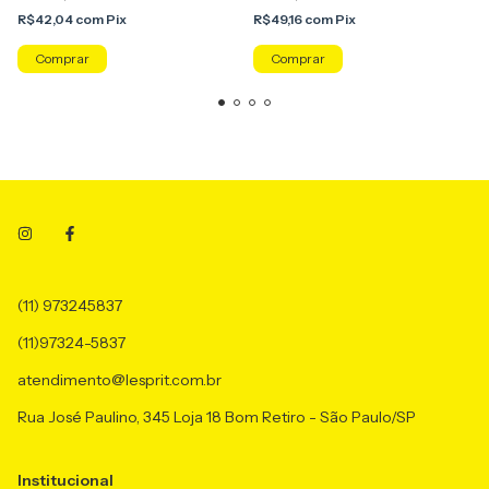
R$42,04
com
Pix
R$49,16
com
Pix
Comprar
Comprar
(11) 973245837
(11)97324-5837
atendimento@lesprit.com.br
Rua José Paulino, 345 Loja 18 Bom Retiro - São Paulo/SP
Institucional