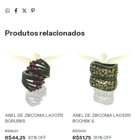
Produtos relacionados
ANEL DE ZIRCONIA LA00751
ANEL DE ZIRCONIA LA03351
BORUBK6
BOCHBK 6
R$63,21
R$73,93
R$44,25
R$51,75
30
% OFF
30
% OFF