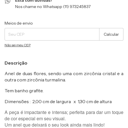
Está com dúvidas?
Nos chame no Whatsapp (11) 973245837
Entregas para o CEP:
Alterar CEP
Meios de envio
Calcular
Não sei meu CEP
Descrição
Anel de duas flores, sendo uma com zircônia cristal e a
outra com zircônia turmalina.
Tem banho grafite.
Dimensões : 2,00 cm de largura x 1,30 cm de altura
A peça é impactante e intensa; perfeita para dar um toque
de cor especial em seu visual.
Um anel que deixará o seu look ainda mais lindo!