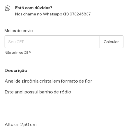
Está com dúvidas?
Nos chame no Whatsapp (11) 973245837
Entregas para o CEP:
Alterar CEP
Meios de envio
Calcular
Não sei meu CEP
Descrição
Anel de zircônia cristal em formato de flor
Este anel possui banho de ródio
Altura : 2,50 cm