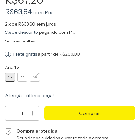
R$67,20
R$63,84
com
Pix
2
x de
R$33,60
sem juros
5% de desconto
pagando com Pix
Ver mais detalhes
Frete grátis
a partir de
R$299,00
Aro:
15
15
17
19
Atenção, última peça!
Compra protegida
Seus dados cuidados durante toda a compra.