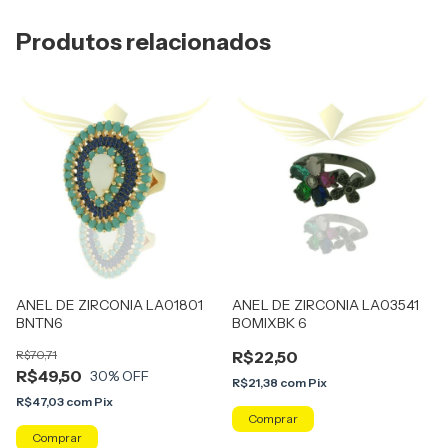
Produtos relacionados
ANEL DE ZIRCONIA LA01801
ANEL DE ZIRCONIA LA03541
BNTN6
BOMIXBK 6
R$70,71
R$22,50
R$49,50
30
% OFF
R$21,38
com
Pix
R$47,03
com
Pix
Comprar
Comprar