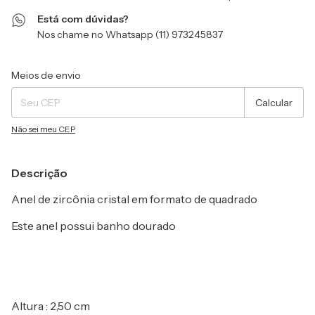
Está com dúvidas?
Nos chame no Whatsapp (11) 973245837
Entregas para o CEP:
Alterar CEP
Meios de envio
Calcular
Não sei meu CEP
Descrição
Anel de zircônia cristal em formato de quadrado
Este anel possui banho dourado
Altura : 2,50 cm