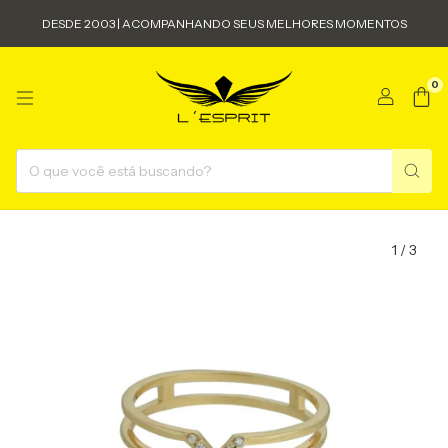
DESDE 2003 | ACOMPANHANDO SEUS MELHORES MOMENTOS
0
1
/
3