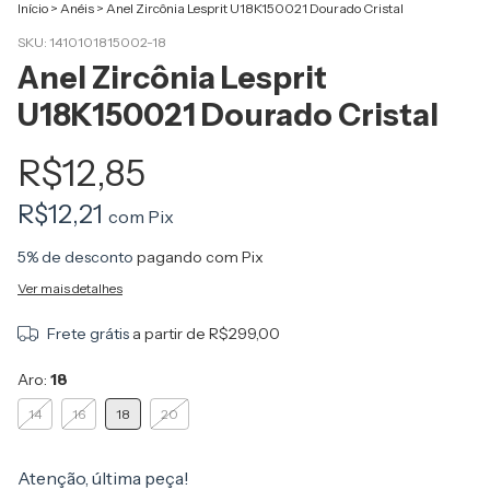
Início
>
Anéis
>
Anel Zircônia Lesprit U18K150021 Dourado Cristal
SKU:
1410101815002-18
Anel Zircônia Lesprit
U18K150021 Dourado Cristal
R$12,85
R$12,21
com
Pix
5% de desconto
pagando com Pix
Ver mais detalhes
Frete grátis
a partir de
R$299,00
Aro:
18
14
16
18
20
Atenção, última peça!